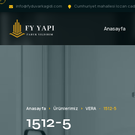
info@fyduvarkagidi.com
Cumhuriyet mahallesi lozan cadd
Anasayfa
Anasayfa
Ürünlerimiz
VERA
1512-5
-
1512-5