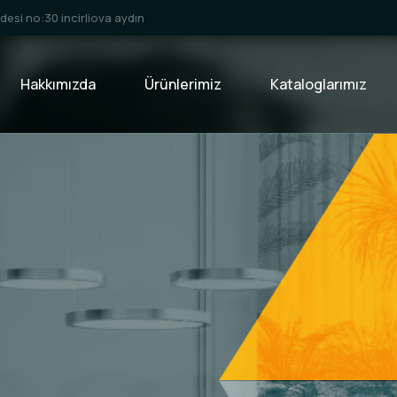
esi no:30 incirliova aydın
Hakkımızda
Ürünlerimiz
Kataloglarımız