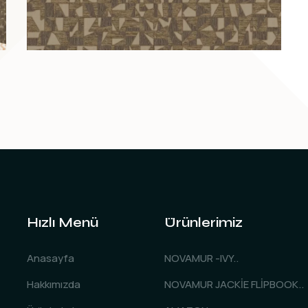
Hızlı Menü
Ürünlerimiz
Anasayfa
NOVAMUR -IVY..
Hakkımızda
NOVAMUR JACKİE FLİPBOOK..