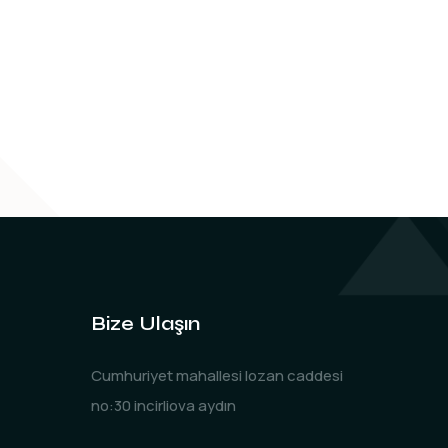
Bize Ulaşın
Cumhuriyet mahallesi lozan caddesi
no:30 incirliova aydın