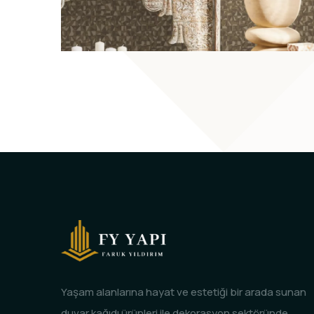
Yaşam alanlarına hayat ve estetiği bir arada sunan
duvar kağıdı ürünleri ile dekorasyon sektöründe