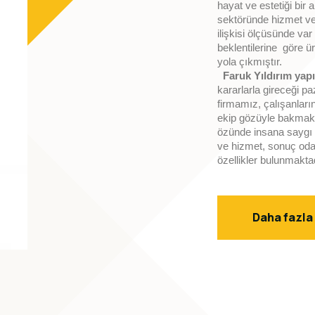
hayat ve estetiği bir
sektöründe hizmet v
ilişkisi ölçüsünde va
beklentilerine göre ür
yola çıkmıştır.
Faruk Yıldırım yap
kararlarla gireceği 
firmamız, çalışanların
ekip gözüyle bakmak
özünde insana saygı b
ve hizmet, sonuç odakl
özellikler bulunmaktad
Daha fazla