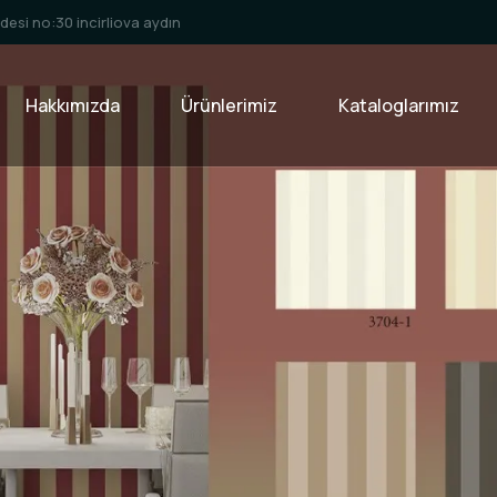
esi no:30 incirliova aydın
Hakkımızda
Ürünlerimiz
Kataloglarımız