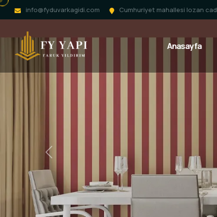
info@fyduvarkagidi.com
Cumhuriyet mahallesi lozan cadd
Anasayfa
Previous