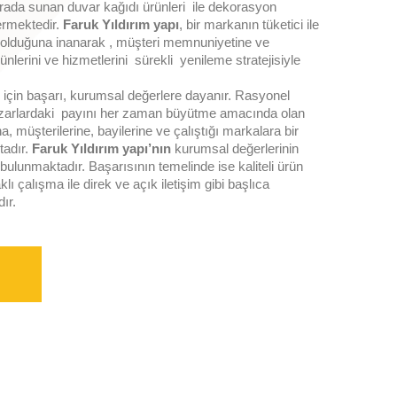
 arada sunan duvar kağıdı ürünleri ile dekorasyon
ermektedir.
Faruk Yıldırım yapı
, bir markanın tüketici ile
r olduğuna inanarak , müşteri memnuniyetine ve
ünlerini ve hizmetlerini sürekli yenileme stratejisiyle
ı
için başarı, kurumsal değerlere dayanır. Rasyonel
pazarlardaki payını her zaman büyütme amacında olan
a, müşterilerine, bayilerine ve çalıştığı markalara bir
tadır.
Faruk Yıldırım yapı’nın
kurumsal değerlerinin
ulunmaktadır. Başarısının temelinde ise kaliteli ürün
ı çalışma ile direk ve açık iletişim gibi başlıca
ır.