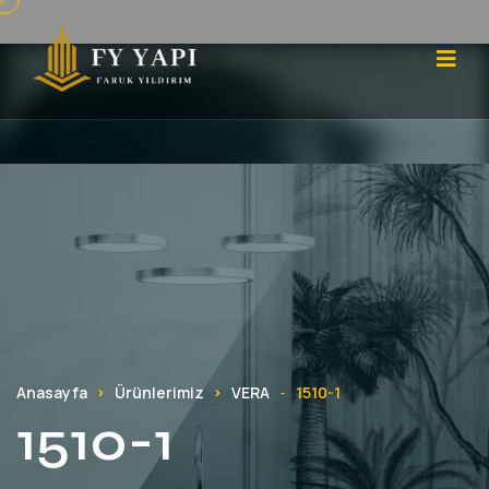
Anasayfa
Ürünlerimiz
VERA
1510-1
-
1510-1