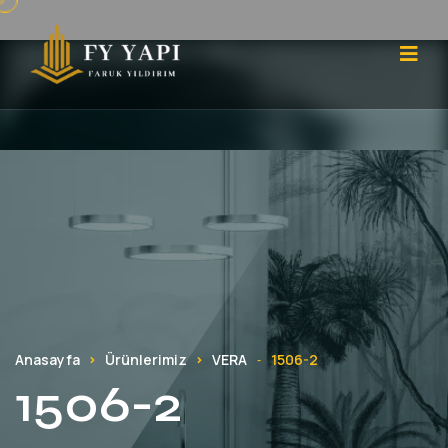
Anasayfa
Ürünlerimiz
VERA
1506-2
-
1506-2