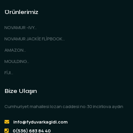
Ürünlerimiz
NOVAMUR -IVY..
NOVAMUR JACKİE FLİPBOOK..
AMAZON..
MOULDING..
FİJI..
Bize Ulaşın
Cumhuriyet mahallesi lozan caddesi no:30 incirliova aydın
info@fyduvarkagidi.com
0(536) 683 84 40