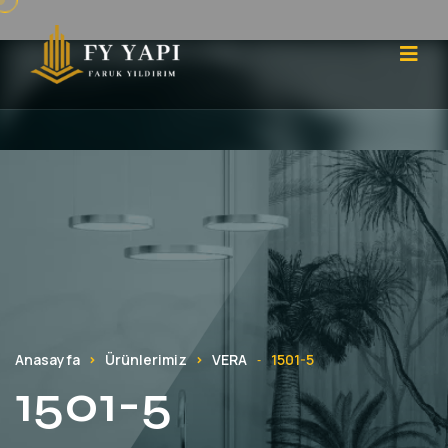
Anasayfa
Ürünlerimiz
VERA
1501-5
-
1501-5