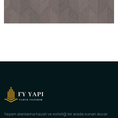
Yaşam alanlarına hayat ve estetiği bir arada sunan duvar