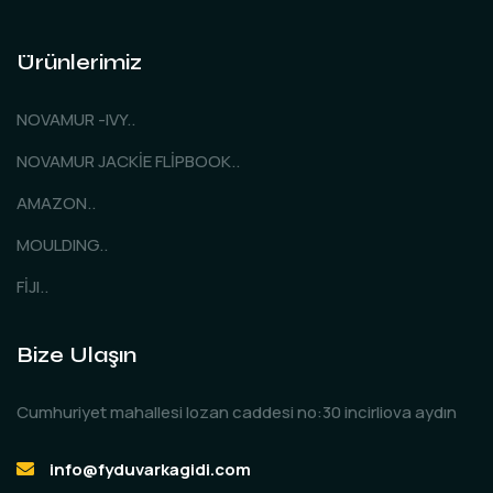
Ürünlerimiz
NOVAMUR -IVY..
NOVAMUR JACKİE FLİPBOOK..
AMAZON..
MOULDING..
FİJI..
Bize Ulaşın
Cumhuriyet mahallesi lozan caddesi no:30 incirliova aydın
info@fyduvarkagidi.com