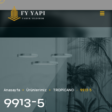
Anasayfa
Ürünlerimiz
TROPİCANO
9913-5
-
9913-5