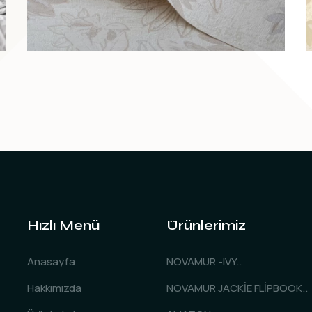
Hızlı Menü
Ürünlerimiz
Anasayfa
NOVAMUR -IVY..
Hakkımızda
NOVAMUR JACKİE FLİPBOOK..