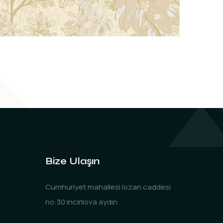
Bize Ulaşın
Cumhuriyet mahallesi lozan caddesi
no:30 incirliova aydın