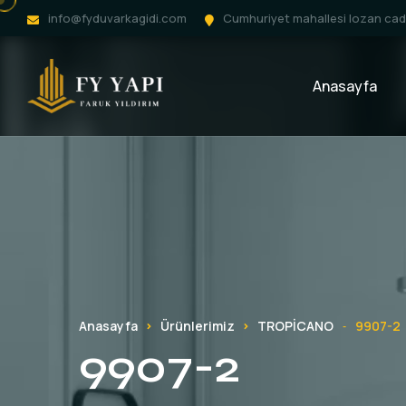
info@fyduvarkagidi.com
Cumhuriyet mahallesi lozan cadd
Anasayfa
Anasayfa
Ürünlerimiz
TROPİCANO
9907-2
-
9907-2