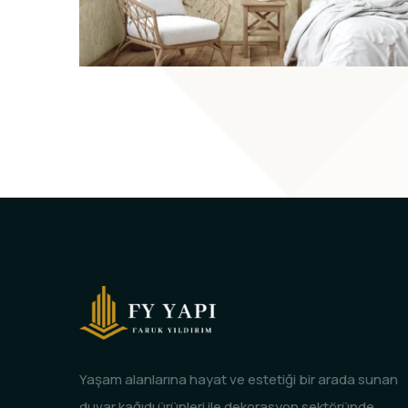
Yaşam alanlarına hayat ve estetiği bir arada sunan
duvar kağıdı ürünleri ile dekorasyon sektöründe