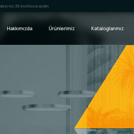
esi no:30 incirliova aydın
Hakkımızda
Ürünlerimiz
Kataloglarımız