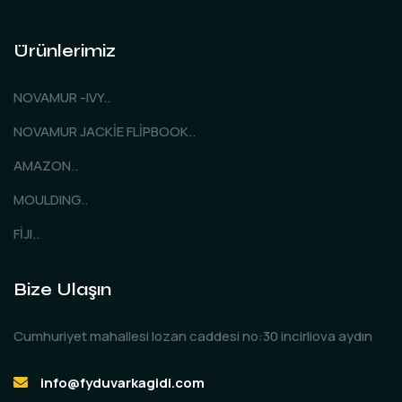
Ürünlerimiz
NOVAMUR -IVY..
NOVAMUR JACKİE FLİPBOOK..
AMAZON..
MOULDING..
FİJI..
Bize Ulaşın
Cumhuriyet mahallesi lozan caddesi no:30 incirliova aydın
info@fyduvarkagidi.com