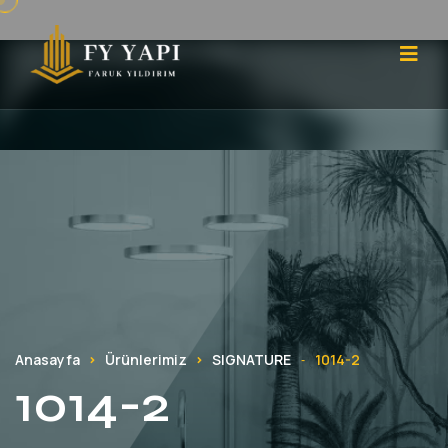
Anasayfa
Ürünlerimiz
SIGNATURE
1014-2
-
1014-2