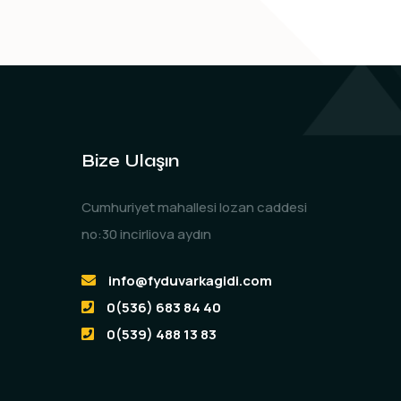
Bize Ulaşın
Cumhuriyet mahallesi lozan caddesi
no:30 incirliova aydın
info@fyduvarkagidi.com
0(536) 683 84 40
0(539) 488 13 83