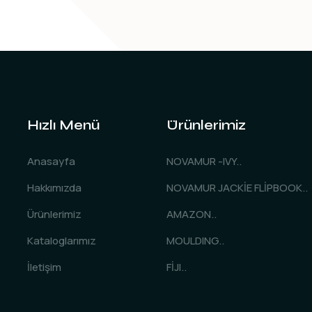
Hızlı Menü
Ürünlerimiz
Anasayfa
NOVAMUR -IVY..
Hakkımızda
NOVAMUR JACKİE FLİPBOOK..
Ürünlerimiz
AMAZON..
Kataloglarımız
MOULDING..
İletişim
FİJI..