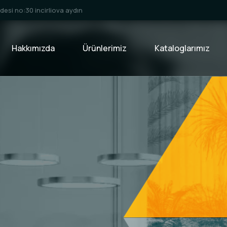
esi no:30 incirliova aydın
Hakkımızda
Ürünlerimiz
Kataloglarımız