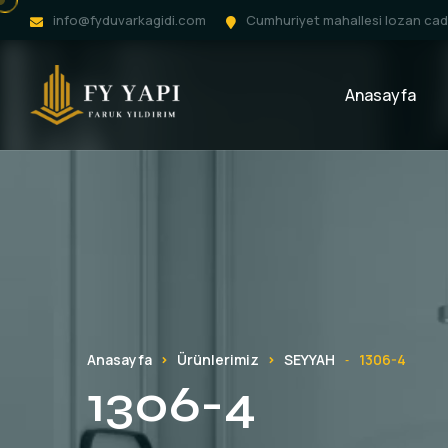
info@fyduvarkagidi.com
Cumhuriyet mahallesi lozan cadd
Anasayfa
Anasayfa
Ürünlerimiz
SEYYAH
1306-4
-
1306-4