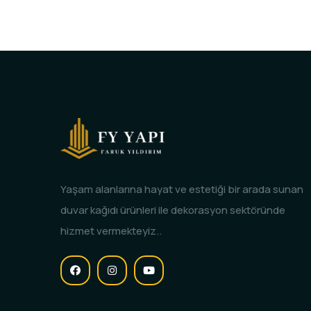
Yaşam alanlarına hayat ve estetiği bir arada sunan
duvar kağıdı ürünleri ile dekorasyon sektöründe
hizmet vermekteyiz..