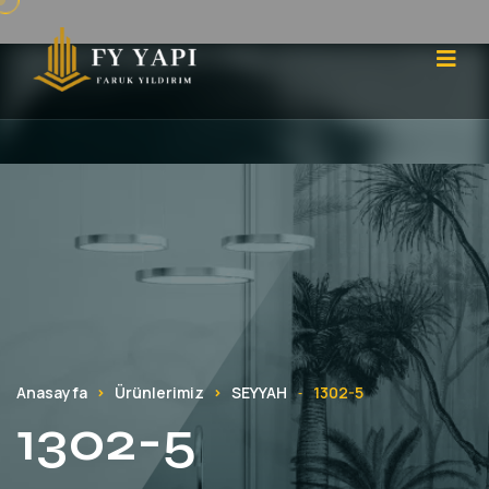
Anasayfa
Ürünlerimiz
SEYYAH
1302-5
-
1302-5