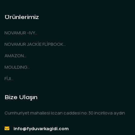
Ürünlerimiz
NOVAMUR -IVY..
NOVAMUR JACKİE FLİPBOOK..
AMAZON..
MOULDING..
FİJI..
Bize Ulaşın
Cumhuriyet mahallesi lozan caddesi no:30 incirliova aydın
info@fyduvarkagidi.com