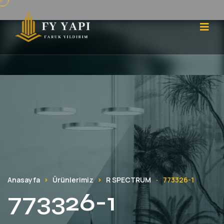
Anasayfa
Ürünlerimiz
R SPECTRUM
773326-1
-
773326-1