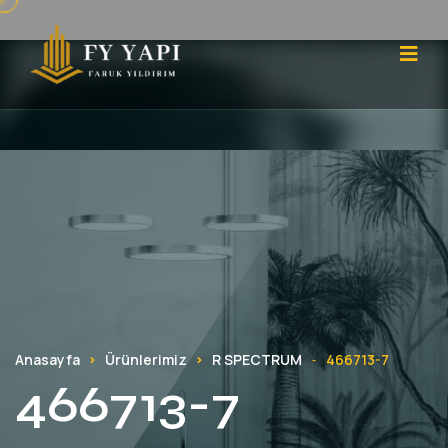
Anasayfa
Ürünlerimiz
R SPECTRUM
466713-7
-
466713-7