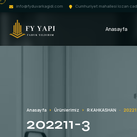
info@fyduvarkagidi.com
Cumhuriyet mahallesi lozan cadd
Anasayfa
Anasayfa
Ürünlerimiz
R KAHKASHAN
20221
-
202211-3