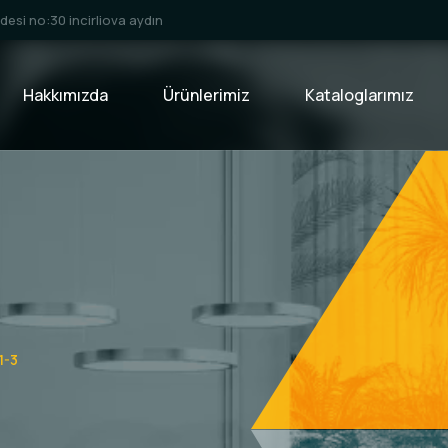
esi no:30 incirliova aydın
Hakkımızda
Ürünlerimiz
Kataloglarımız
1-3