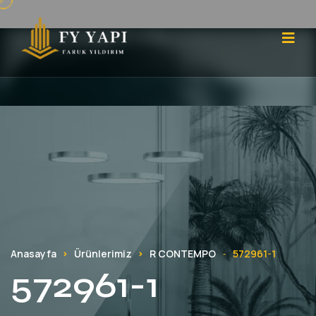
Anasayfa
Ürünlerimiz
R CONTEMPO
572961-1
-
572961-1