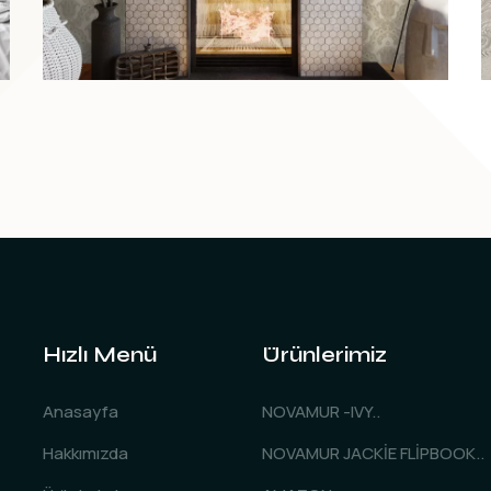
Hızlı Menü
Ürünlerimiz
Anasayfa
NOVAMUR -IVY..
Hakkımızda
NOVAMUR JACKİE FLİPBOOK..