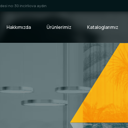
esi no:30 incirliova aydın
Hakkımızda
Ürünlerimiz
Kataloglarımız