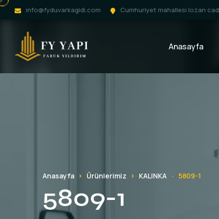
info@fyduvarkagidi.com
Cumhuriyet mahallesi lozan cadd
Anasayfa
Anasayfa
Ürünlerimiz
KALINKA
5809-1
-
5809-1