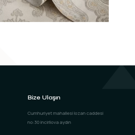
Bize Ulaşın
Cumhuriyet mahallesi lozan caddesi
no:30 incirliova aydın