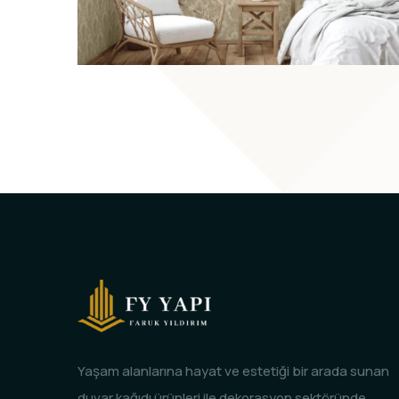
Yaşam alanlarına hayat ve estetiği bir arada sunan
duvar kağıdı ürünleri ile dekorasyon sektöründe