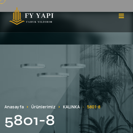
Anasayfa
Ürünlerimiz
KALINKA
5801-8
-
5801-8