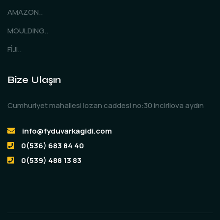
AMAZON..
MOULDING..
FİJI..
Bize Ulaşın
Cumhuriyet mahallesi lozan caddesi no:30 incirliova aydın
info@fyduvarkagidi.com
0(536) 683 84 40
0(539) 488 13 83