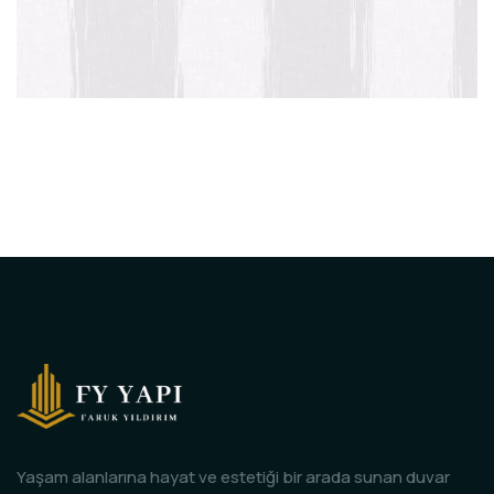
Yaşam alanlarına hayat ve estetiği bir arada sunan duvar