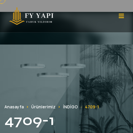
Anasayfa
Ürünlerimiz
İNDİGO
4709-1
-
4709-1