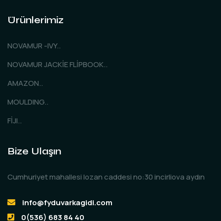
Ürünlerimiz
NOVAMUR -IVY..
NOVAMUR JACKİE FLİPBOOK..
AMAZON..
MOULDING..
FİJI..
Bize Ulaşın
Cumhuriyet mahallesi lozan caddesi no:30 incirliova aydın
info@fyduvarkagidi.com
0(536) 683 84 40