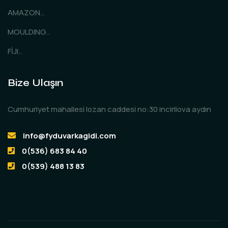
AMAZON..
MOULDING..
FİJI..
Bize Ulaşın
Cumhuriyet mahallesi lozan caddesi no:30 incirliova aydın
info@fyduvarkagidi.com
0(536) 683 84 40
0(539) 488 13 83