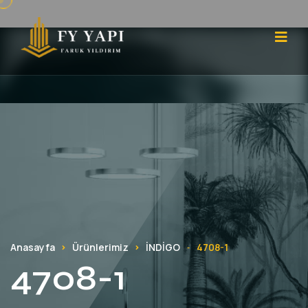
Anasayfa
Ürünlerimiz
İNDİGO
4708-1
-
4708-1