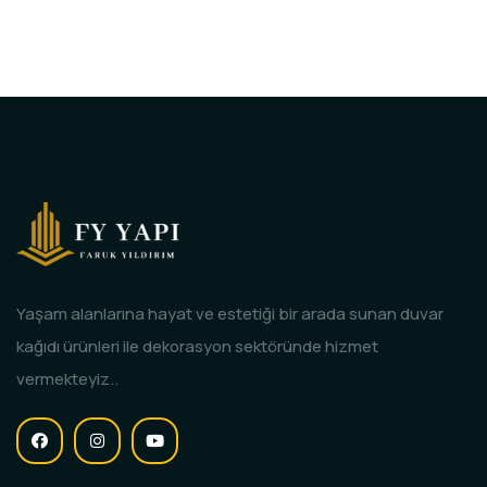
Yaşam alanlarına hayat ve estetiği bir arada sunan duvar
kağıdı ürünleri ile dekorasyon sektöründe hizmet
vermekteyiz..