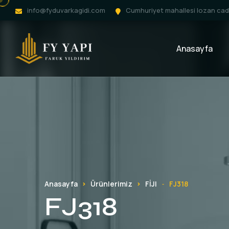
info@fyduvarkagidi.com
Cumhuriyet mahallesi lozan cadd
Anasayfa
Anasayfa
Ürünlerimiz
FİJI
FJ318
-
FJ318