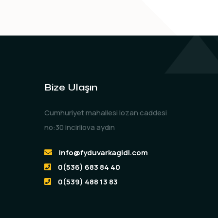
Bize Ulaşın
Cumhuriyet mahallesi lozan caddesi
no:30 incirliova aydın
info@fyduvarkagidi.com
0(536) 683 84 40
0(539) 488 13 83