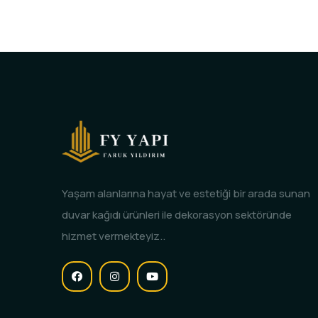
Yaşam alanlarına hayat ve estetiği bir arada sunan
duvar kağıdı ürünleri ile dekorasyon sektöründe
hizmet vermekteyiz..