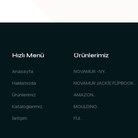
Hızlı Menü
Ürünlerimiz
Anasayfa
NOVAMUR -IVY..
Hakkımızda
NOVAMUR JACKİE FLİPBOOK..
Ürünlerimiz
AMAZON..
Kataloglarımız
MOULDING..
İletişim
FİJI..