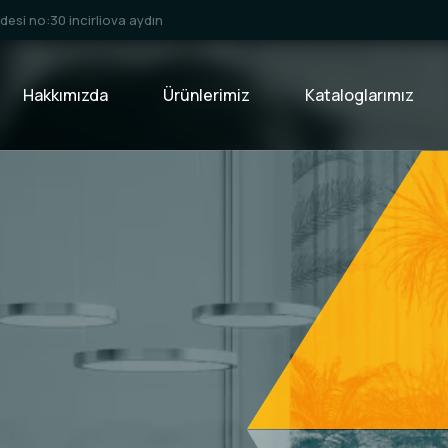
esi no:30 incirliova aydın
Hakkımızda
Ürünlerimiz
Kataloglarımız