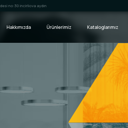
esi no:30 incirliova aydın
Hakkımızda
Ürünlerimiz
Kataloglarımız