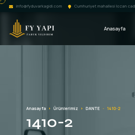
info@fyduvarkagidi.com
Cumhuriyet mahallesi lozan cadd
Anasayfa
Anasayfa
Ürünlerimiz
DANTE
1410-2
-
1410-2