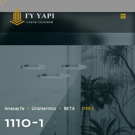
Anasayfa
Ürünlerimiz
BETA
1110-1
-
1110-1