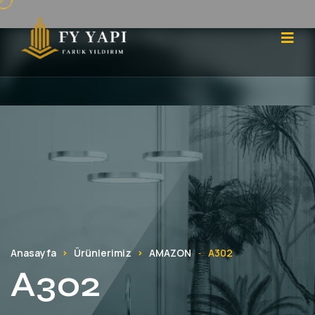
Anasayfa
Ürünlerimiz
AMAZON
A302
-
A302