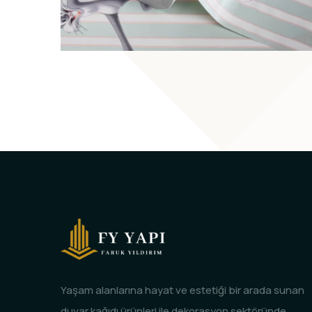
Yaşam alanlarına hayat ve estetiği bir arada sunan
duvar kağıdı ürünleri ile dekorasyon sektöründe