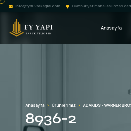
info@fyduvarkagidi.com
Cumhuriyet mahallesi lozan cadd
Anasayfa
Anasayfa
Ürünlerimiz
ADAKIDS - WARNER BRO
8936-2