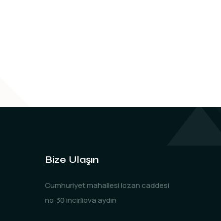
Bize Ulaşın
Cumhuriyet mahallesi lozan caddesi
no:30 incirliova aydın