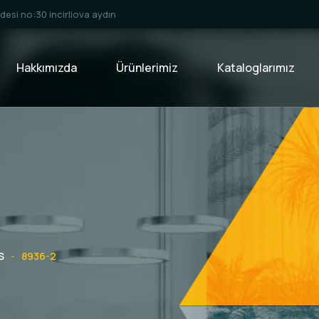
esi no:30 incirliova aydın
Hakkımızda
Ürünlerimiz
Kataloglarımız
S
8936-2
-