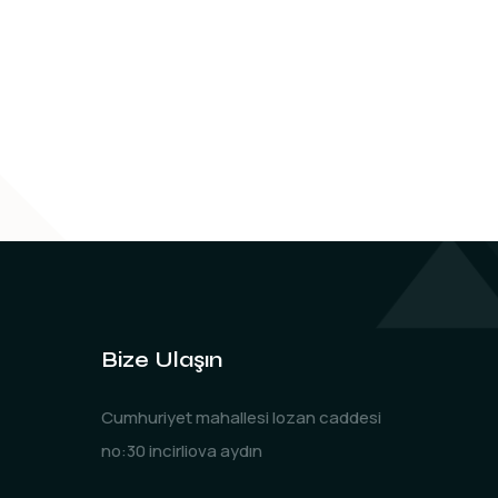
Bize Ulaşın
Cumhuriyet mahallesi lozan caddesi
no:30 incirliova aydın