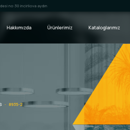
esi no:30 incirliova aydın
Hakkımızda
Ürünlerimiz
Kataloglarımız
S
8935-2
-